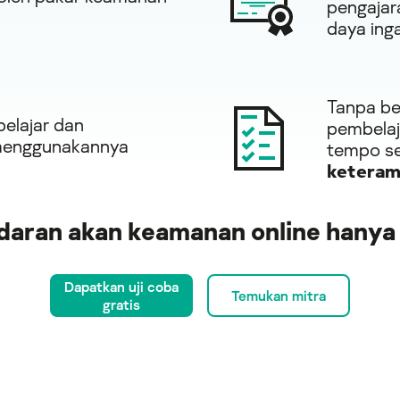
pengajar
daya inga
Tanpa be
elajar dan
pembelaj
 menggunakannya
tempo se
keteram
adaran akan keamanan online hanya
Dapatkan uji coba
Temukan mitra
gratis