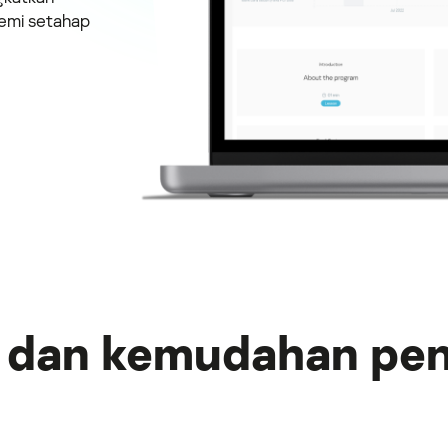
demi setahap
si dan kemudahan pe