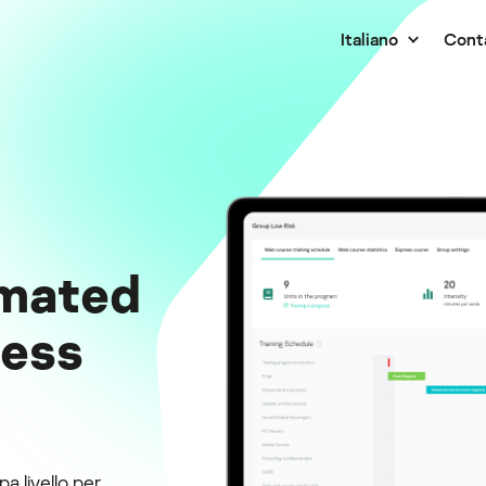
Italiano
Cont
mated
ness
a livello per