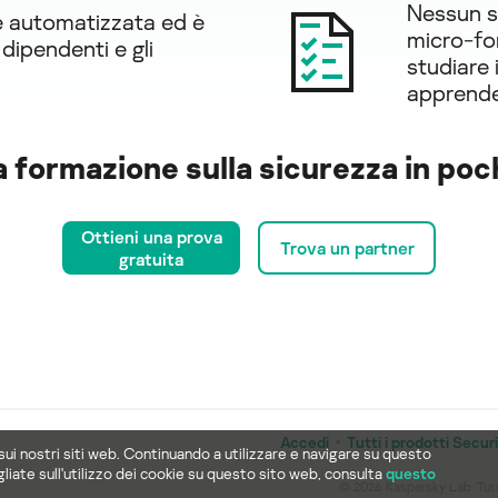
Nessun so
e automatizzata ed è
micro-fo
dipendenti e gli
studiare 
apprend
ua formazione sulla sicurezza in po
Ottieni una prova
Trova un partner
gratuita
Accedi
Tutti i prodotti Secu
 sui nostri siti web. Continuando a utilizzare e navigare su questo
gliate sull'utilizzo dei cookie su questo sito web, consulta
questo
© 2026 Kaspersky Lab. Tutti i