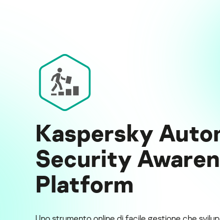
Kaspersky Auto
Security Aware
Platform
Uno strumento online di facile gestione che svilupp