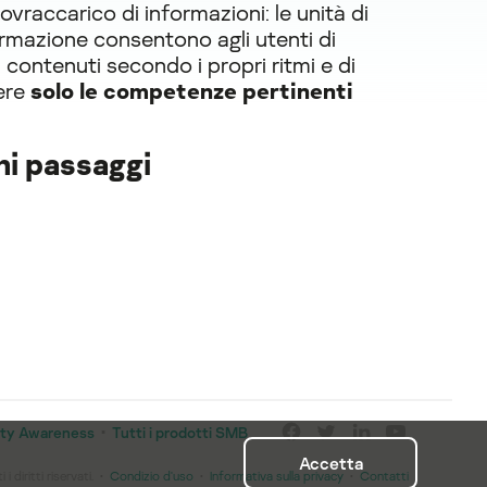
vraccarico di informazioni: le unità di
rmazione consentono agli utenti di
i contenuti secondo i propri ritmi e di
ere
solo le competenze pertinenti
chi passaggi
rity Awareness
Tutti i prodotti SMB
Accetta
 diritti riservati.
Condizio d'uso
Informativa sulla privacy
Contatti