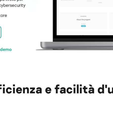
 cybersecurity
tore
a demo
ficienza e facilità d'