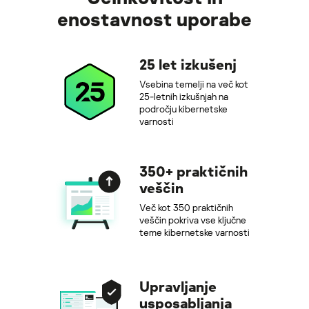
enostavnost uporabe
25 let izkušenj
Vsebina temelji na več kot
25-letnih izkušnjah na
področju kibernetske
varnosti
350+ praktičnih
veščin
Več kot 350 praktičnih
veščin pokriva vse ključne
teme kibernetske varnosti
Upravljanje
usposabljanja