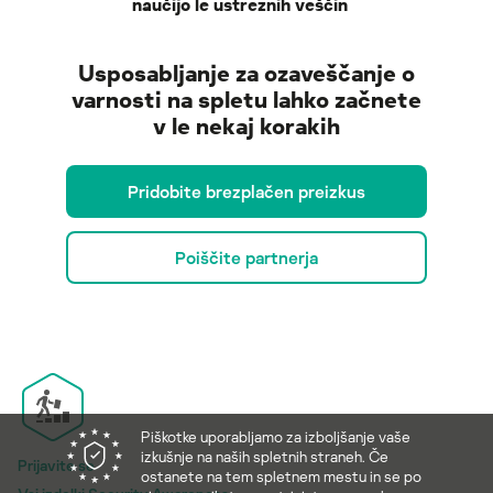
naučijo le ustreznih veščin
Usposabljanje za ozaveščanje o
varnosti na spletu lahko začnete
v le nekaj korakih
Pridobite brezplačen preizkus
Poiščite partnerja
Piškotke uporabljamo za izboljšanje vaše
izkušnje na naših spletnih straneh. Če
Prijavite se
ostanete na tem spletnem mestu in se po