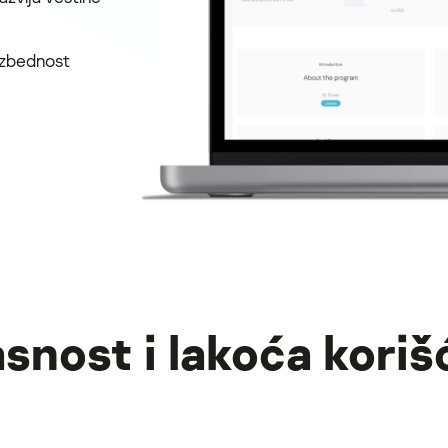
ezbednost
asnost i lakoća koriš