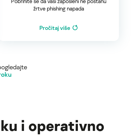
Pobrinite se da vaši zaposleni ne postanu
žrtve phishing napada
Pročitaj više
pogledajte
roku
iku i operativno