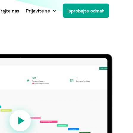
rajte nas
Prijavite se
Isprobajte odmah