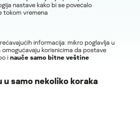
gija nastave kako bi se povećalo
e tokom vremena
ećavajućih informacija: mikro poglavlja u
omogućavaju korisnicima da postave
po i
nauče samo bitne veštine
u u samo nekoliko koraka