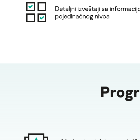
Detaljni izveštaji sa informaci
pojedinačnog nivoa
Progr