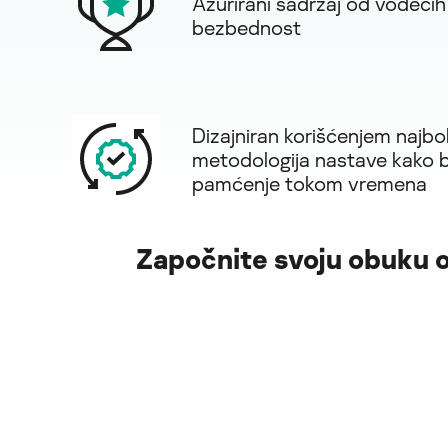
Ažurirani sadržaj od vodećih
bezbednost
Dizajniran korišćenjem najbolj
metodologija nastave kako b
pamćenje tokom vremena
Započnite svoju obuku o