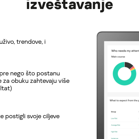
izveštavanje
uživo, trendove, i
pre nego što postanu
e za obuku zahtevaju više
ltat)
 postigli svoje ciljeve