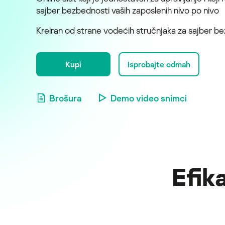
sajber bezbednosti vaših zaposlenih nivo po nivo
Kreiran od strane vodećih stručnjaka za sajber b
Kupi
Isprobajte odmah
Brošura
Demo video snimci
Efik