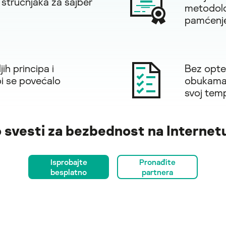
 stručnjaka za sajber
metodolo
pamćenj
ih principa i
Bez opter
i se povećalo
obukama 
svoj tem
 svesti za bezbednost na Internet
Isprobajte
Pronađite
besplatno
partnera