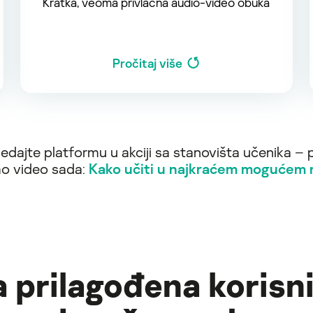
Kratka, veoma privlačna audio-video obuka
Pročitaj više
edajte platformu u akciji sa stanovišta učenika – 
o video sada:
Kako učiti u najkraćem mogućem 
 prilagođena korisn