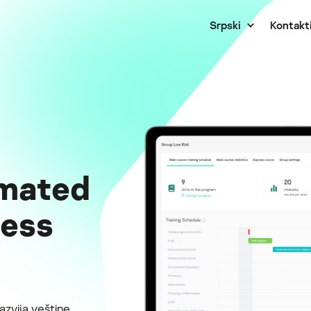
Srpski
Kontakti
mated
ness
razvija veštine