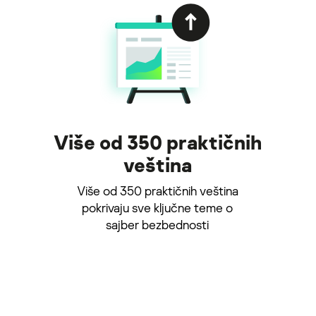
Više od 350 praktičnih
veština
Više od 350 praktičnih veština
pokrivaju sve ključne teme o
sajber bezbednosti