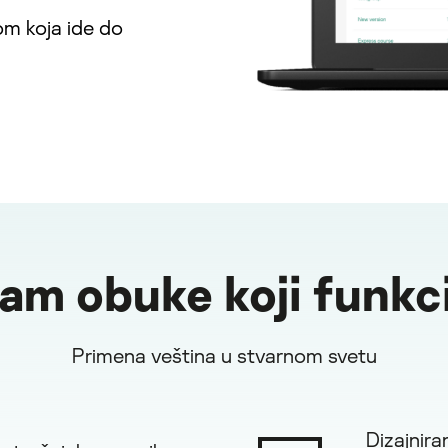
jom koja ide do
am obuke koji funkc
Primena veština u stvarnom svetu
Dizajnira