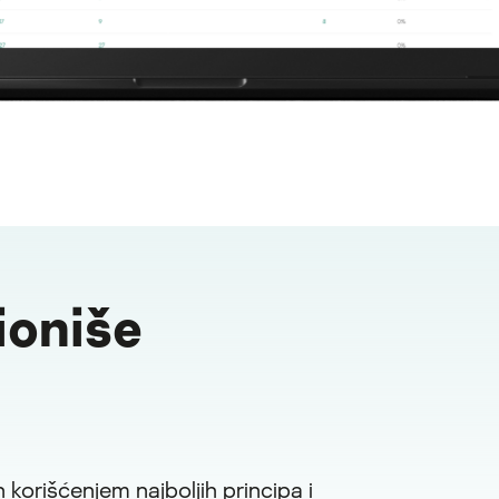
ioniše
n korišćenjem najboljih principa i