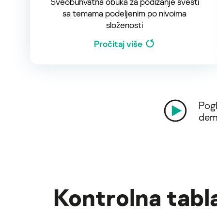
Sveobuhvatna obuka za podizanje svesti
sa temama podeljenim po nivoima
složenosti
Pročitaj više
Pogl
dem
Kontrolna tabla