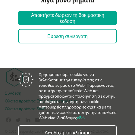
Αποκτήστε δωρεάν τη δοκιμαστική
έκδοση
Εύρεση συνεργάτη
Χρησιμοποιούμε cookie για να
βελτιώσουμε την εμπειρία σας στις
τοποθεσίες μας στο Web. Παραμένοντας
σε αυτήν την τοποθεσία Web και
Σύνδεση
πραγματοποιώντας πολοήγηση σε αυτήν,
Όλα τα προϊόντα Επίγνωσης ασφάλειας
αποδέχεστε τη χρήση των cookie.
Λεπτομερείς πληροφορίες σχετικά με τη
Όλα τα προϊόντα SMB
χρήση των cookie σε αυτήν την τοποθεσία
Web είναι διαθέσιμες
εδώ
.
© 2026 Kaspersky Lab. Με επιφύλαξη κάθε νόμιμου δικαιώματος.
Αποδοχή και κλείσιμο