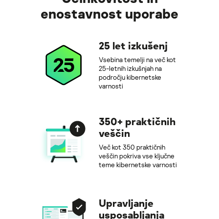
enostavnost uporabe
25 let izkušenj
Vsebina temelji na več kot
25-letnih izkušnjah na
področju kibernetske
varnosti
350+ praktičnih
veščin
Več kot 350 praktičnih
veščin pokriva vse ključne
teme kibernetske varnosti
Upravljanje
usposabljanja