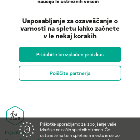
naučijo le ustreznih veščin
Usposabljanje za ozaveščanje o
varnosti na spletu lahko začnete
v le nekaj korakih
Pridobite brezplačen preizkus
Poiščite partnerja
Piškotke uporabljamo za izboljšanje vaše
izkušnje na naših spletnih straneh. Če
Prijavite se
ostanete na tem spletnem mestu in se po