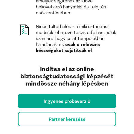
amelyek segítenek az idővel
bekövetkező hanyatlás és felejtés
csökkentésében.
Nincs túlterhelés - a mikro-tanulási
modulok lehetővé teszik a felhasználók
számára, hogy saját tempójukban
haladjanak, és
csak a releváns
készségeket sajátítsák el
.
Indítsa el az online
biztonságtudatossági képzését
mindössze néhány lépésben
Ingyenes próbaverzió
Partner keresése