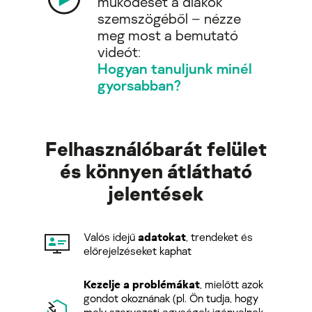
működését a diákok
szemszögéből – nézze
meg most a bemutató
videót:
Hogyan tanuljunk minél
gyorsabban?
Felhasználóbarát felület
és könnyen átlátható
jelentések
Valós idejű
adatokat
, trendeket és
előrejelzéseket kaphat
Kezelje a problémákat
, mielőtt azok
gondot okoznának (pl. Ön tudja, hogy
mely szervezeti egységek igényelnek