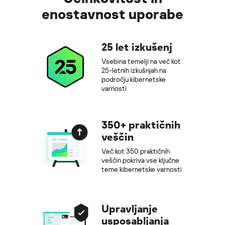
enostavnost uporabe
25 let izkušenj
Vsebina temelji na več kot
25-letnih izkušnjah na
področju kibernetske
varnosti
350+ praktičnih
veščin
Več kot 350 praktičnih
veščin pokriva vse ključne
teme kibernetske varnosti
Upravljanje
usposabljanja