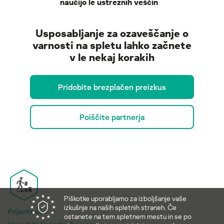
naučijo le ustreznih veščin
Usposabljanje za ozaveščanje o
varnosti na spletu lahko začnete
v le nekaj korakih
Pridobite brezplačen preizkus
Poiščite partnerja
Piškotke uporabljamo za izboljšanje vaše
izkušnje na naših spletnih straneh. Če
Prijavite se
ostanete na tem spletnem mestu in se po